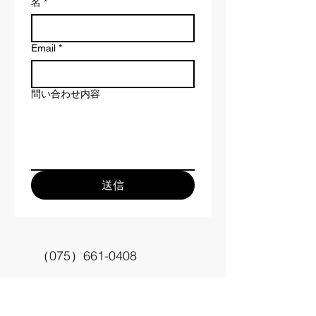
名
*
Email
*
問い合わせ内容
送信
（075）661-0408
starsct@wing.ocn.ne.jp