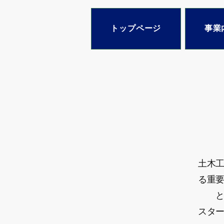
トップページ
事業
土木
る重
​スタ